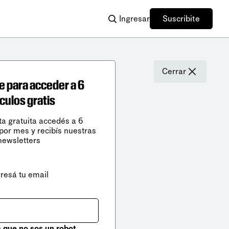
Ingresar
Suscribite
Cerrar
e para acceder a 6
ículos gratis
ta gratuita accedés a 6
 por mes y recibís nuestras
newsletters
gresá tu email
que no sos un robot