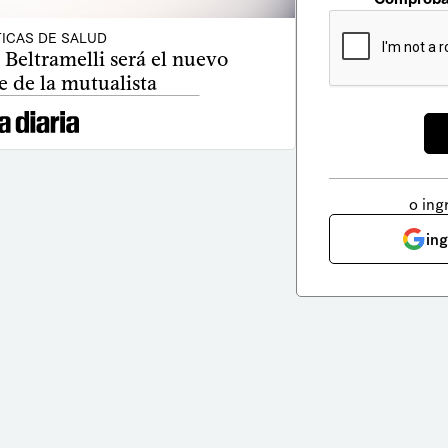
TICAS DE SALUD
eltramelli será el nuevo
e de la mutualista
o ing
in