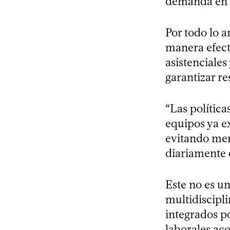
demanda en s
Por todo lo a
manera efect
asistenciales
garantizar re
“Las política
equipos ya e
evitando men
diariamente e
Este no es u
multidiscipl
integrados p
laborales aco