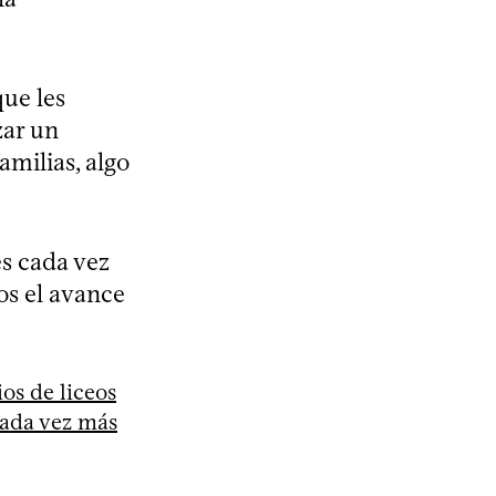
que les
zar un
amilias, algo
es cada vez
los el avance
os de liceos
cada vez más