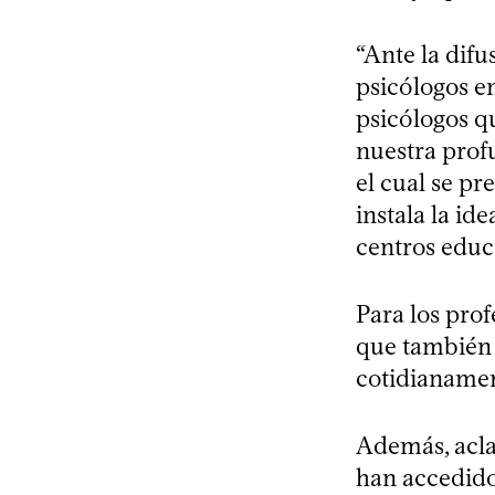
“Ante la difu
psicólogos en
psicólogos 
nuestra prof
el cual se pre
instala la id
centros educ
Para los prof
que también d
cotidianamen
Además, acla
han accedido