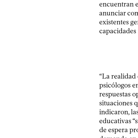
encuentran e
anunciar com
existentes g
capacidades 
“La realidad
psicólogos en
respuestas op
situaciones 
indicaron, la
educativas “
de espera pro