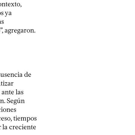
ontexto,
s ya
as
”, agregaron.
ausencia de
tizar
 ante las
on. Según
ciones
ceso, tiempos
 la creciente