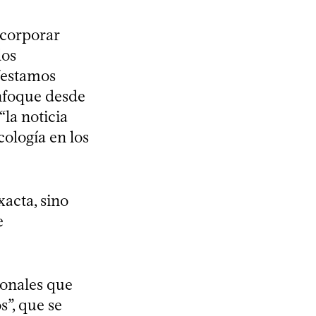
ncorporar
los
festamos
nfoque desde
“la noticia
cología en los
xacta, sino
e
ionales que
”, que se