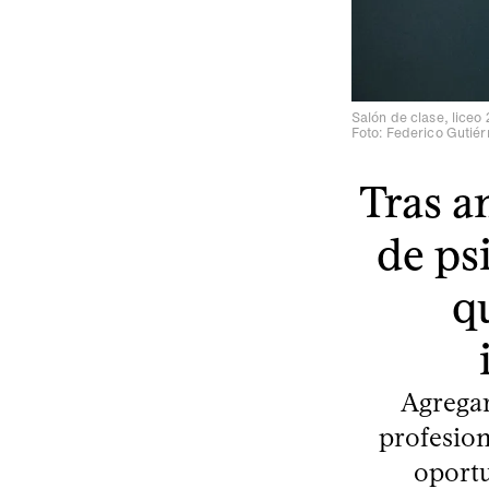
Salón de clase, liceo 
Foto: Federico Gutiér
Tras a
de ps
q
Agregar
profesion
oportu