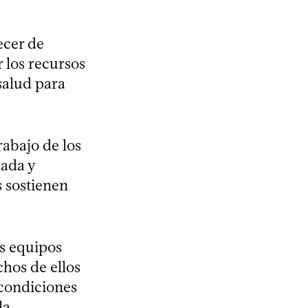
ecer de
 los recursos
 salud para
rabajo de los
lada y
s sostienen
os equipos
chos de ellos
 condiciones
la