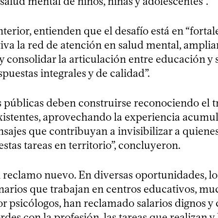
alud mental de niños, niñas y adolescentes”.
nterior, entienden que el desafío está en “fortal
iva la red de atención en salud mental, ampliar
 y consolidar la articulación entre educación y
spuestas integrales y de calidad”.
s públicas deben construirse reconociendo el t
xistentes, aprovechando la experiencia acumu
sajes que contribuyan a invisibilizar a quiene
stas tareas en territorio”, concluyeron.
n reclamo nuevo. En diversas oportunidades, l
inarios que trabajan en centros educativos, mu
or psicólogos, han reclamado salarios dignos y
rdes con la profesión, las tareas que realizan y 