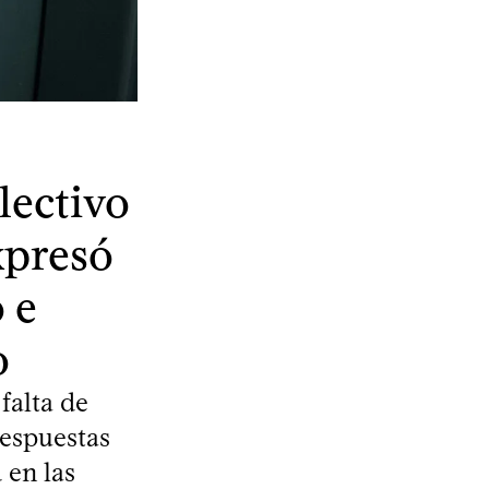
lectivo
xpresó
 e
o
falta de
respuestas
 en las