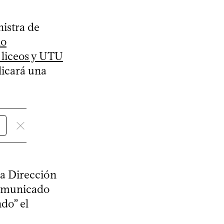
istra de
no
 liceos y UTU
licará una
la Dirección
comunicado
do” el