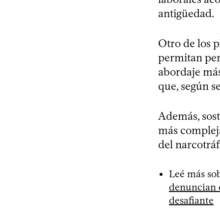
antigüedad.
Otro de los 
permitan per
abordaje más 
que, según se
Además, sost
más complejas
del narcotráf
Leé más sob
denuncian c
desafiante