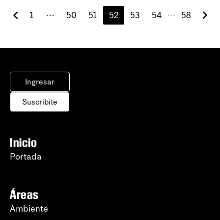
1
⋯
50
51
52
53
54
58
⋯
Ingresar
Suscribite
Inicio
Portada
Áreas
Ambiente