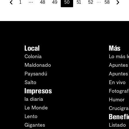
⋯
1
⋯
48
49
50
51
52
58
Local
Más
Colonia
Lo más l
Maldonado
Apuntes 
Paysandú
Apuntes
Salto
En vivo
Impresos
Fotograf
la diaria
Humor
Le Monde
Crucigr
Benefi
Lento
Gigantes
Listado