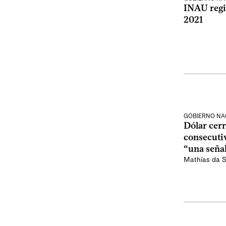
INAU regi
2021
GOBIERNO NA
Dólar cerr
consecuti
“una seña
Mathías da S