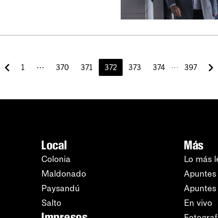
⋯
1
⋯
370
371
372
373
374
397
Local
Más
Colonia
Lo más l
Maldonado
Apuntes 
Paysandú
Apuntes
Salto
En vivo
Impresos
Fotograf