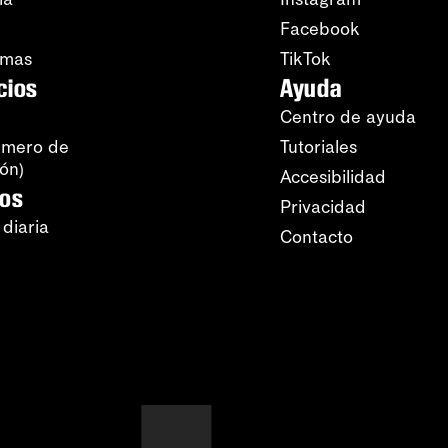
Facebook
amas
TikTok
cios
Ayuda
Centro de ayuda
úmero de
Tutoriales
ión)
Accesibilidad
ros
Privacidad
 diaria
Contacto