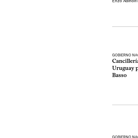
Enzo Adinolfi
GOBIERNO NA
Cancillerí
Uruguay p
Basso
GOBIERNO NA