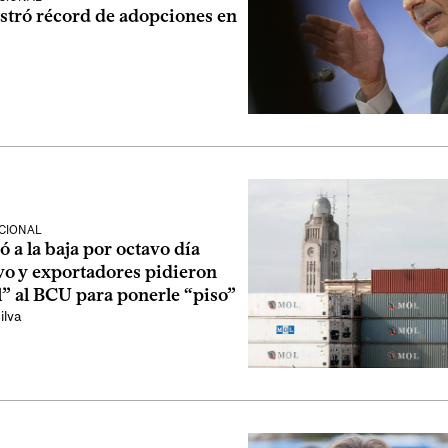
stró récord de adopciones en
CIONAL
ó a la baja por octavo día
vo y exportadores pidieron
l” al BCU para ponerle “piso”
ilva