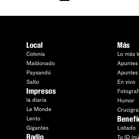
Local
Más
Colonia
Lo más l
Maldonado
Apuntes 
Paysandú
Apuntes
Salto
En vivo
Impresos
Fotograf
la diaria
Humor
Le Monde
Crucigr
Benefi
Lento
Gigantes
Listado
Radio
Tu ID (n