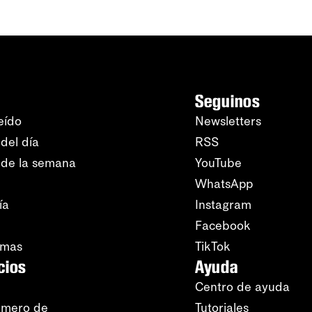
Seguinos
eído
Newsletters
del día
RSS
 de la semana
YouTube
WhatsApp
ía
Instagram
Facebook
amas
TikTok
cios
Ayuda
Centro de ayuda
úmero de
Tutoriales