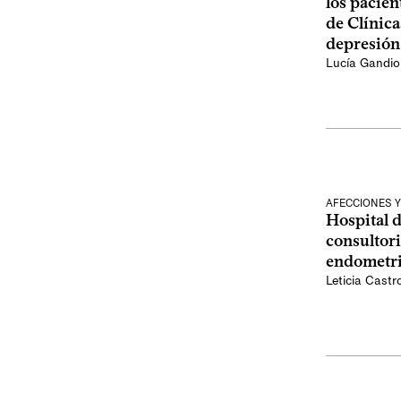
los pacien
de Clínica
depresión
Lucía Gandiol
AFECCIONES Y
Hospital d
consultori
endometri
Leticia Castr