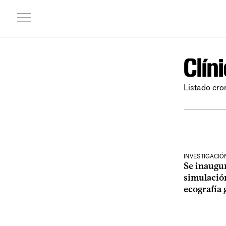
Clín
Listado cro
INVESTIGACIÓ
Se inaugur
simulación
ecografía