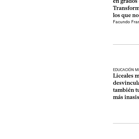
en grados 
Transform
los que n
Facundo Fra
EDUCACIÓN M
Liceales m
desvincul
también t
más inasi