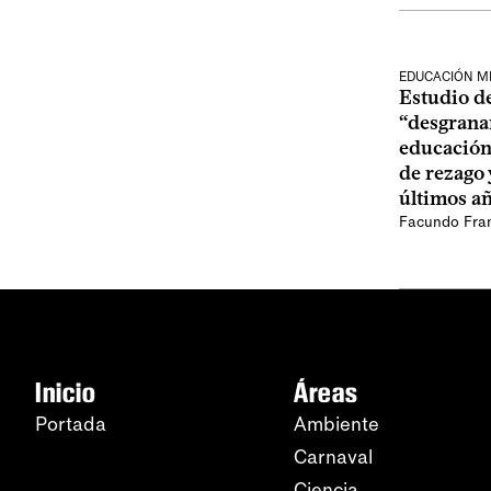
EDUCACIÓN M
Estudio d
“desgrana
educación
de rezago 
últimos a
Facundo Fra
Inicio
Áreas
Portada
Ambiente
Carnaval
Ciencia