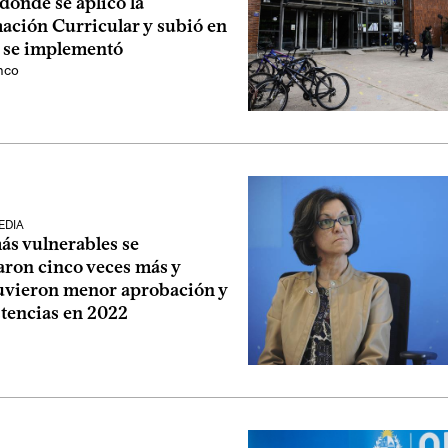
donde se aplicó la
ación Curricular y subió en
o se implementó
nco
EDIA
ás vulnerables se
aron cinco veces más y
uvieron menor aprobación y
stencias en 2022