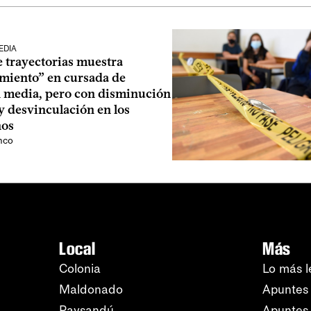
EDIA
e trayectorias muestra
miento” en cursada de
 media, pero con disminución
y desvinculación en los
ños
nco
Local
Más
Colonia
Lo más l
Maldonado
Apuntes 
Paysandú
Apuntes