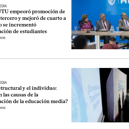
EDIA
 UTU empeoró promoción de
tercero y mejoró de cuarto a
o se incrementó
ación de estudiantes
nco
EDIA
structural y el individuo:
n las causas de la
ación de la educación media?
nco