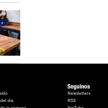
Seguinos
eído
Newsletters
del día
RSS
 de la semana
YouTube