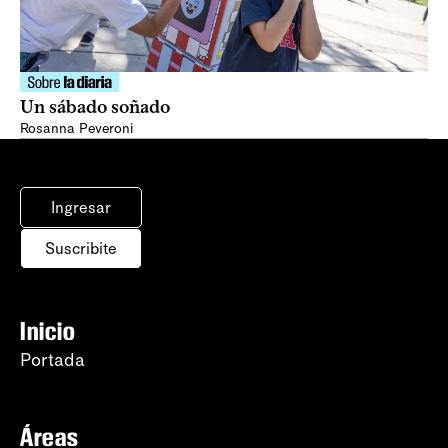
Un sábado soñado
Rosanna Peveroni
Ingresar
Suscribite
Inicio
Portada
Áreas