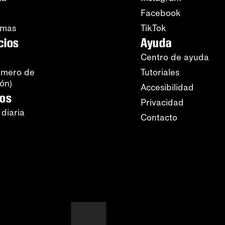
Facebook
amas
TikTok
cios
Ayuda
Centro de ayuda
úmero de
Tutoriales
ión)
Accesibilidad
ros
Privacidad
 diaria
Contacto