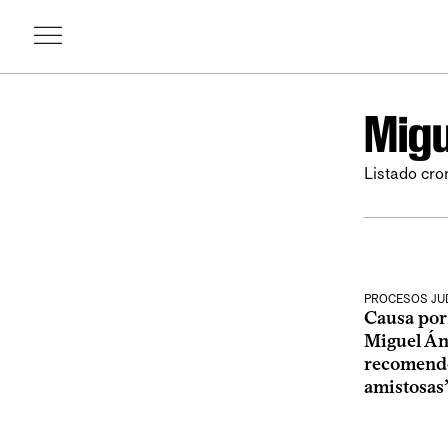
Migu
Listado cro
PROCESOS JUD
Causa por
Miguel Áng
recomendó
amistosas