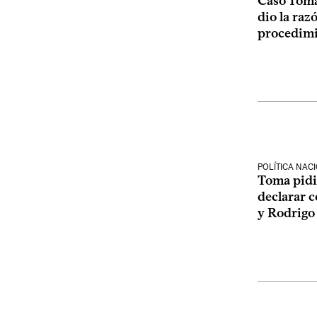
Caso Toma
dio la raz
procedimi
POLÍTICA NAC
Toma pidió
declarar c
y Rodrigo