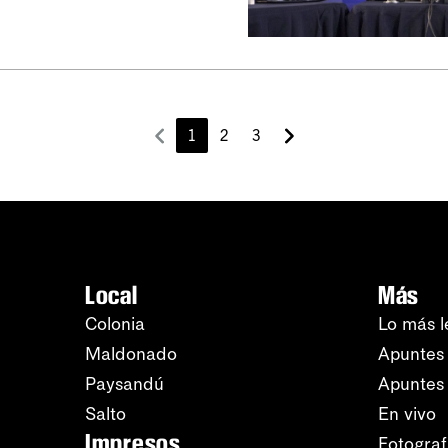
1
2
3
Local
Más
Colonia
Lo más l
Maldonado
Apuntes 
Paysandú
Apuntes
Salto
En vivo
Impresos
Fotograf