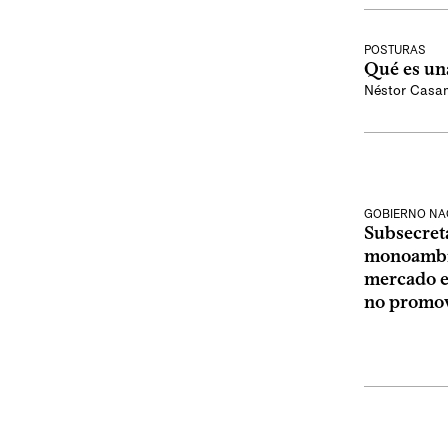
POSTURAS
Qué es una
Néstor Casa
GOBIERNO NA
Subsecret
monoambie
mercado es
no promov