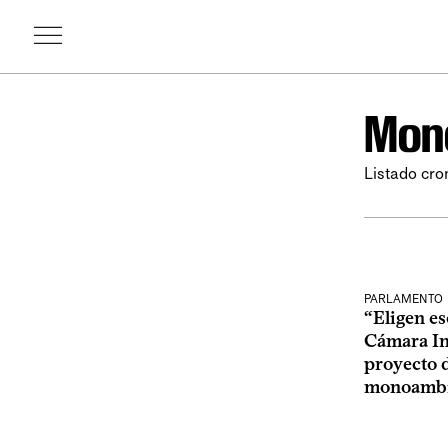
Mon
Listado cro
PARLAMENTO
“Eligen es
Cámara In
proyecto d
monoambi