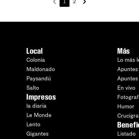
1
2
Local
Más
Colonia
Lo más l
Maldonado
Apuntes 
Paysandú
Apuntes
Salto
En vivo
Impresos
Fotograf
la diaria
Humor
Le Monde
Crucigr
Benefi
Lento
Gigantes
Listado