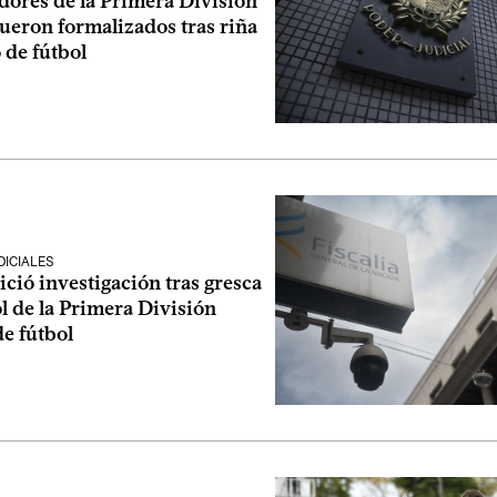
dores de la Primera División
ueron formalizados tras riña
 de fútbol
ICIALES
nició investigación tras gresca
ol de la Primera División
e fútbol