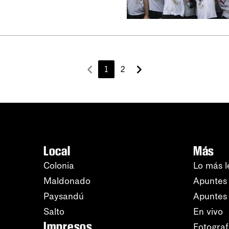
1
2
Local
Más
Colonia
Lo más l
Maldonado
Apuntes 
Paysandú
Apuntes
Salto
En vivo
Impresos
Fotograf