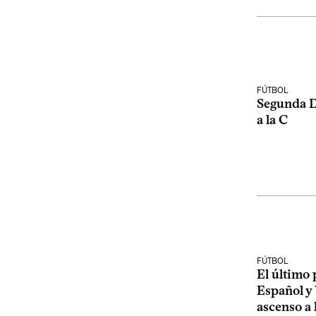
FÚTBOL
Segunda D
a la C
FÚTBOL
El último 
Español y 
ascenso a 