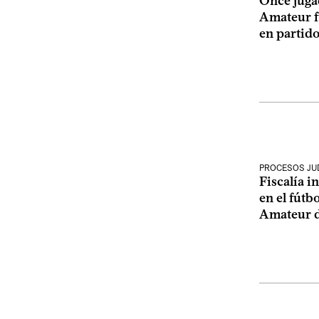
Once juga
Amateur f
en partido
PROCESOS JUD
Fiscalía i
en el fútb
Amateur d