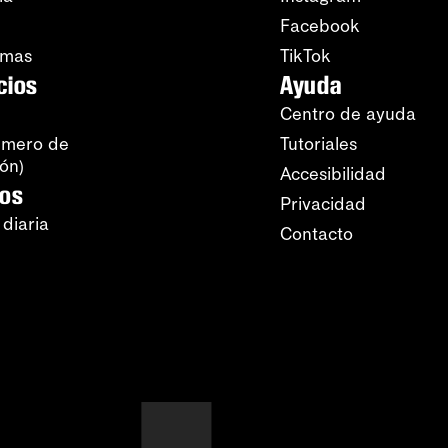
Facebook
amas
TikTok
cios
Ayuda
Centro de ayuda
úmero de
Tutoriales
ión)
Accesibilidad
ros
Privacidad
 diaria
Contacto