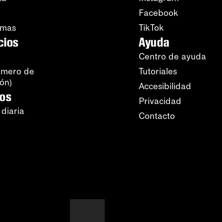
Facebook
amas
TikTok
cios
Ayuda
Centro de ayuda
úmero de
Tutoriales
ión)
Accesibilidad
ros
Privacidad
 diaria
Contacto