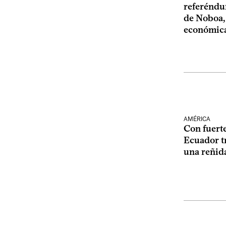
referéndu
de Noboa,
económic
AMÉRICA
Con fuert
Ecuador tr
una reñid