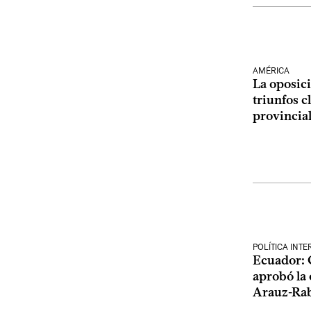
AMÉRICA
La oposici
triunfos c
provincia
POLÍTICA INT
Ecuador: 
aprobó la 
Arauz-Rab