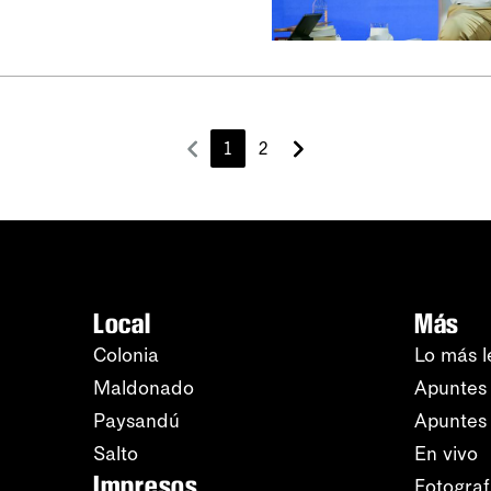
1
2
Local
Más
Colonia
Lo más l
Maldonado
Apuntes 
Paysandú
Apuntes
Salto
En vivo
Impresos
Fotograf