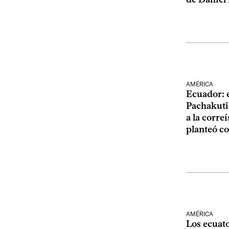
AMÉRICA
Ecuador: 
Pachakuti
a la corre
planteó c
AMÉRICA
Los ecuat