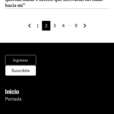
hacia mí”
1
2
3
4
9
⋯
Ingresar
Suscribite
Inicio
Portada