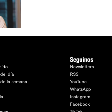
Seguinos
eído
Newsletters
del día
RSS
 de la semana
YouTube
WhatsApp
ía
Instagram
Facebook
amas
TikTok