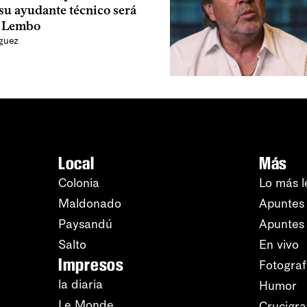
su ayudante técnico será
o Lembo
íguez
Local
Más
Colonia
Lo más l
Maldonado
Apuntes 
Paysandú
Apuntes
Salto
En vivo
Impresos
Fotograf
la diaria
Humor
Le Monde
Crucigr