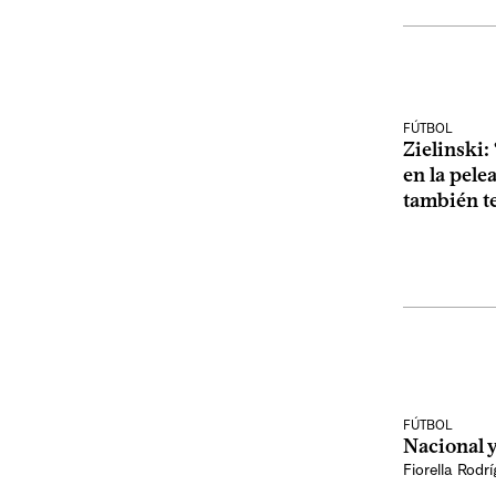
FÚTBOL
Zielinski
en la pele
también t
FÚTBOL
Nacional 
Fiorella Rodr