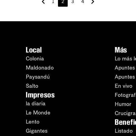
1
2
3
4
Local
Más
Colonia
Lo más l
Maldonado
Apuntes 
Paysandú
Apuntes
Salto
En vivo
Impresos
Fotograf
la diaria
Humor
Le Monde
Crucigr
Benefi
Lento
Gigantes
Listado