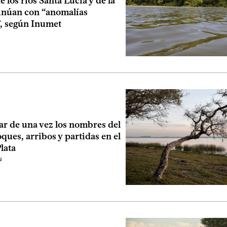
 los ríos Santa Lucía y de la
tinúan con “anomalías
”, según Inumet
ar de una vez los nombres del
oques, arribos y partidas en el
Plata
u