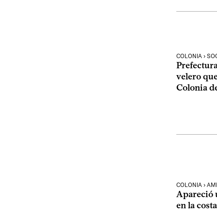
COLONIA › SO
Prefectura
velero que
Colonia d
COLONIA › AM
Apareció 
en la cost