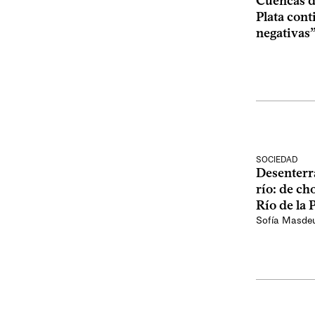
Cuencas de
Plata con
negativas
SOCIEDAD
Desenterr
río: de ch
Río de la 
Sofía Masde