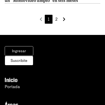
un “Montevideo limpio” en seis meses
1
2
Ingresar
Suscribite
Inicio
Portada
Áreas