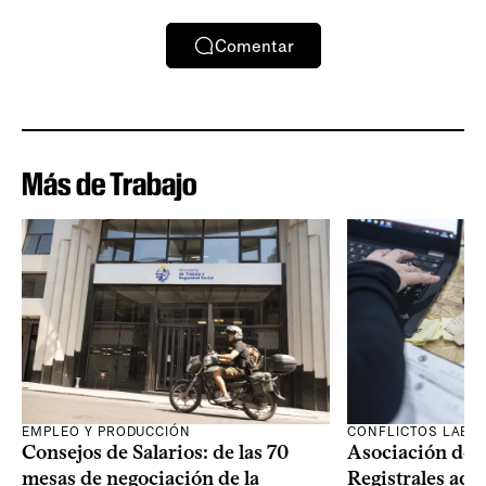
Comentar
Más de Trabajo
EMPLEO Y PRODUCCIÓN
CONFLICTOS LABO
Consejos de Salarios: de las 70
Asociación de 
mesas de negociación de la
Registrales adh