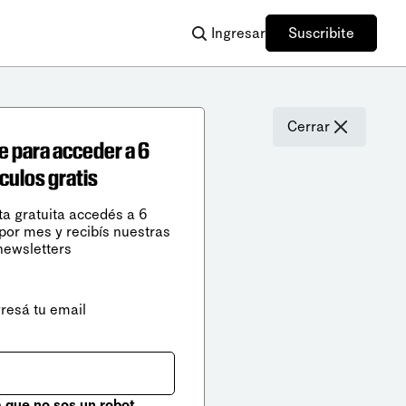
Ingresar
Suscribite
Cerrar
e para acceder a 6
ículos gratis
ta gratuita accedés a 6
 por mes y recibís nuestras
newsletters
gresá tu email
que no sos un robot