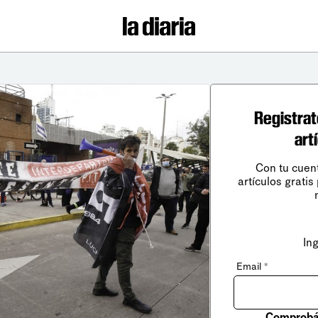
Registrat
art
Con tu cuen
artículos gratis
In
Email
*
Comprobá 