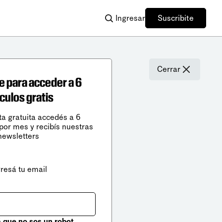
Ingresar
Suscribite
Cerrar
e para acceder a 6
ículos gratis
ta gratuita accedés a 6
 por mes y recibís nuestras
newsletters
gresá tu email
que no sos un robot