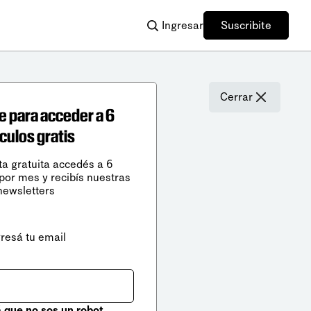
Ingresar
Suscribite
Cerrar
e para acceder a 6
ículos gratis
ta gratuita accedés a 6
 por mes y recibís nuestras
newsletters
gresá tu email
que no sos un robot