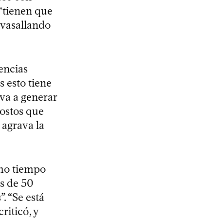
 “tienen que
avasallando
encias
 esto tiene
 va a generar
costos que
 agrava la
mo tiempo
ás de 50
”. “Se está
riticó, y