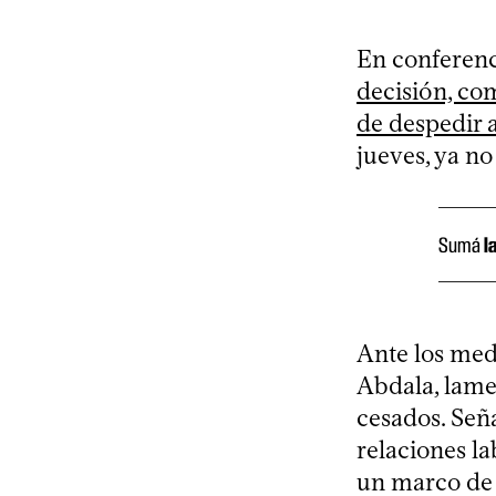
En conferenc
decisión, com
de despedir 
jueves, ya no
Sumá
l
Ante los medi
Abdala, lamen
cesados. Seña
relaciones l
un marco de 