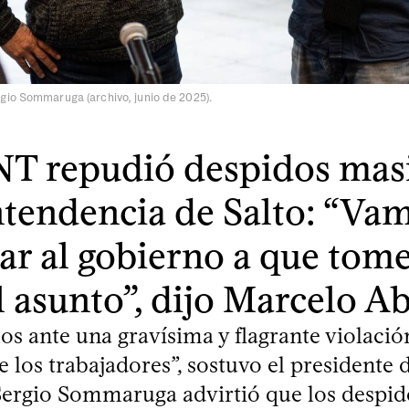
gio Sommaruga (archivo, junio de 2025).
T repudió despidos mas
ntendencia de Salto: “Va
ar al gobierno a que tome
l asunto”, dijo Marcelo A
s ante una gravísima y flagrante violació
 los trabajadores”, sostuvo el presidente d
 Sergio Sommaruga advirtió que los despi