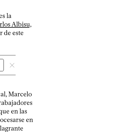
s la
rlos Albisu,
ir de este
cal, Marcelo
trabajadores
que en las
rocesarse en
lagrante