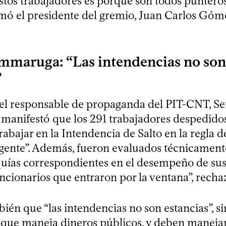
estos trabajadores es porque son todos punteros
rmó el presidente del gremio, Juan Carlos Góm
mmaruga: “Las intendencias no son
”
, el responsable de propaganda del PIT-CNT, Se
anifestó que los 291 trabajadores despedido
rabajar en la Intendencia de Salto en la regla d
gente”. Además, fueron evaluados técnicament
rquías correspondientes en el desempeño de sus
uncionarios que entraron por la ventana”, recha
ién que “las intendencias no son estancias”, si
 que maneja dineros públicos, y deben maneja