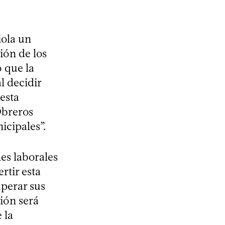
iola un
ión de los
ó que la
l decidir
esta
Obreros
icipales”.
es laborales
rtir esta
perar sus
ción será
 la