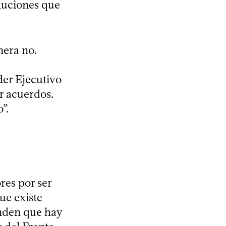
oluciones que
nera no.
der Ejecutivo
r acuerdos.
”.
res por ser
ue existe
enden que hay