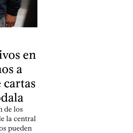
ivos en
mos a
 cartas
bdala
n de los
e la central
dos pueden