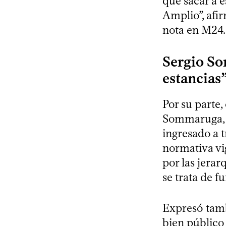
que sacar a 
Amplio”, afi
nota en M24.
Sergio So
estancias
Por su parte
Sommaruga, m
ingresado a t
normativa vi
por las jera
se trata de f
Expresó tamb
bien público