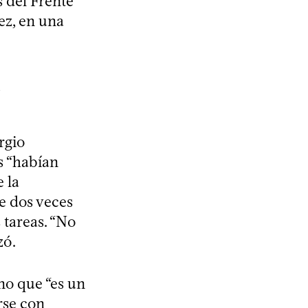
 del Frente
ez, en una
rgio
s “habían
e la
e dos veces
 tareas. “No
zó.
no que “es un
rse con