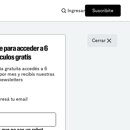
Ingresar
Suscribite
Cerrar
e para acceder a 6
ículos gratis
ta gratuita accedés a 6
 por mes y recibís nuestras
newsletters
gresá tu email
que no sos un robot