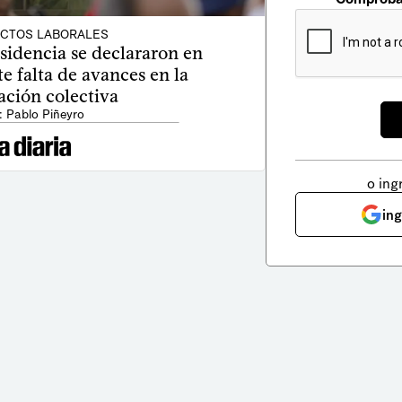
ICTOS LABORALES
sidencia se declararon en
te falta de avances en la
ación colectiva
: Pablo Piñeyro
o ing
in