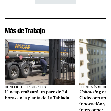
Más de Trabajo
CONFLICTOS LABORALES
ECONOMÍA SOCIAL
Fancap realizará un paro de 24
Cohousing
y nu
horas en la planta de La Tablada
Cudecoop apues
innovación y el
intercooperativ