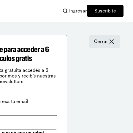
Ingresar
Suscribite
Cerrar
e para acceder a 6
ículos gratis
ta gratuita accedés a 6
 por mes y recibís nuestras
newsletters
gresá tu email
que no sos un robot