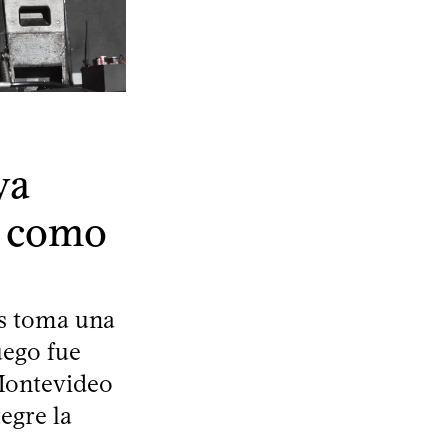
ya
a como
as toma una
uego fue
 Montevideo
egre la