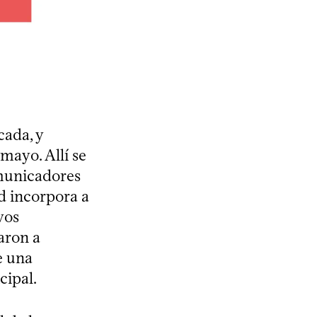
cada, y
mayo. Allí se
omunicadores
d incorpora a
vos
aron a
e una
cipal.