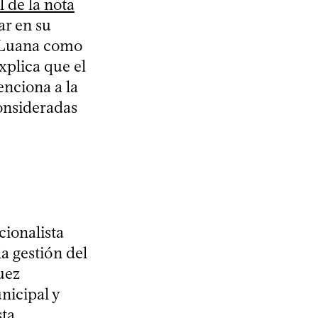
l de la nota
ar en su
a Luana como
plica que el
enciona a la
onsideradas
cionalista
la gestión del
uez
nicipal y
sta