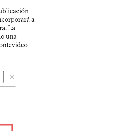
publicación
ncorporará a
a. La
mo una
Montevideo