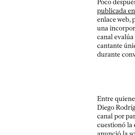
Poco después,
publicada en 
enlace web, 
una incorpor
canal evalúa
cantante úni
durante conv
Entre quiene
Diego Rodrígu
canal por par
cuestionó la
anunció la s