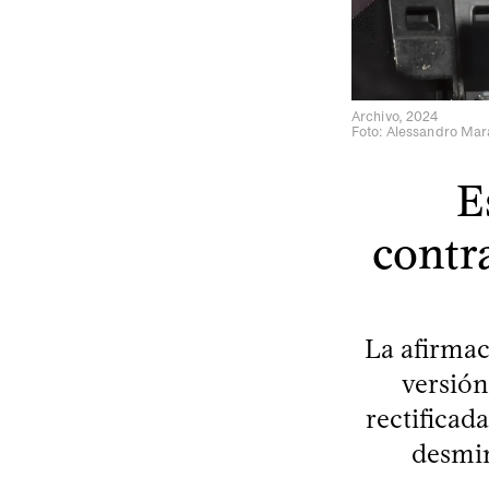
Archivo, 2024
Foto: Alessandro Mar
E
contr
La afirmac
versión
rectificad
desmin