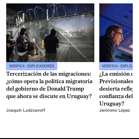
VERIFICA
EXPLICADORES
VERIFICA
EXPLICAD
Tercerización de las migraciones:
¿La emisión de
¿cómo opera la política migratoria
Previsionales q
del gobierno de Donald Trump
desierta reflej
que ahora se discute en Uruguay?
confianza del 
Uruguay?
Joaquín Ludzcanoff
Jerónimo López