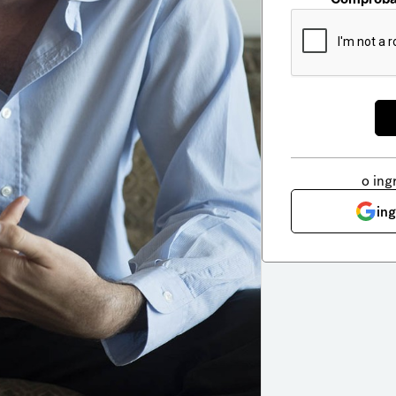
o ing
in