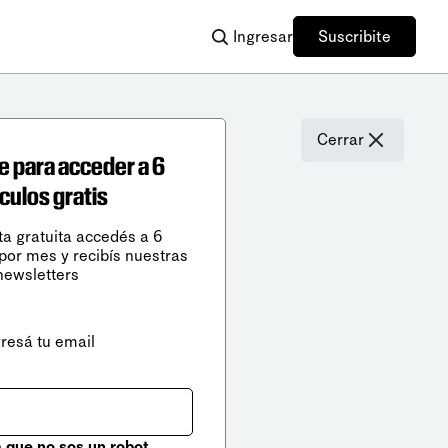
Ingresar
Suscribite
Cerrar
e para acceder a 6
ículos gratis
ta gratuita accedés a 6
 por mes y recibís nuestras
newsletters
gresá tu email
que no sos un robot