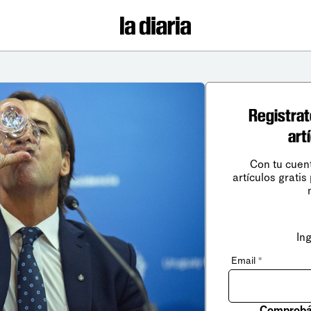
Registrat
art
Con tu cuen
artículos gratis
In
Email
*
Comprobá 