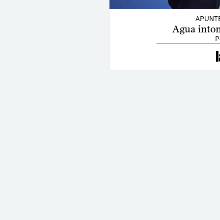
APUNT
Agua intom
P