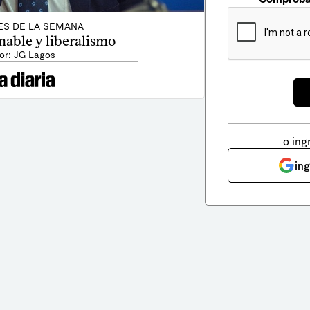
ES DE LA SEMANA
able y liberalismo
or: JG Lagos
o ing
in