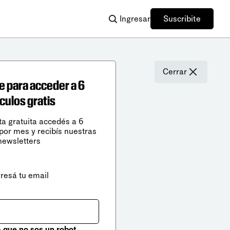
Ingresar
Suscribite
Cerrar
e para acceder a 6
ículos gratis
ta gratuita accedés a 6
 por mes y recibís nuestras
newsletters
gresá tu email
que no sos un robot