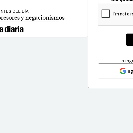
NTES DEL DÍA
presores y negacionismos
o ing
in