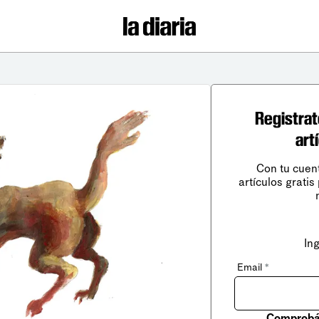
Registrat
art
Con tu cuen
artículos gratis
In
Email
*
Comprobá 