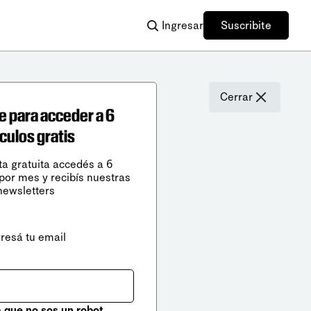
Ingresar
Suscribite
Cerrar
e para acceder a 6
ículos gratis
ta gratuita accedés a 6
 por mes y recibís nuestras
newsletters
gresá tu email
que no sos un robot