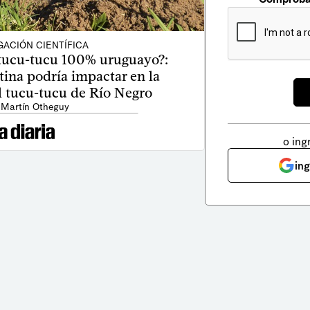
GACIÓN CIENTÍFICA
tucu-tucu 100% uruguayo?:
tina podría impactar en la
l tucu-tucu de Río Negro
 Martín Otheguy
o ing
in