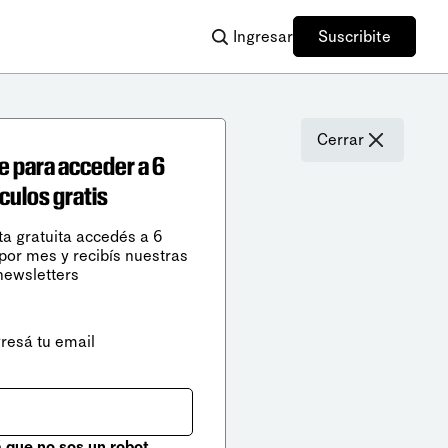
Ingresar
Suscribite
Cerrar
e para acceder a 6
ículos gratis
ta gratuita accedés a 6
 por mes y recibís nuestras
newsletters
gresá tu email
que no sos un robot