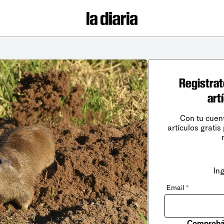
Registrat
art
Con tu cuen
artículos gratis
In
Email
*
Comprobá 