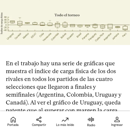
En el trabajo hay una serie de gráficas que
muestra el índice de carga física de los dos
rivales en todos los partidos de las cuatro
selecciones que llegaron a finales y
semifinales (Argentina, Colombia, Uruguay y
Canadá). Al ver el gráfico de Uruguay, queda
patente que al superar con margen la carga
física del rival, Uruguay logró imponerse.
Veamos.
Portada
Compartir
Lo más leído
Ingresar
Radio