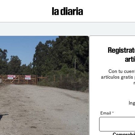
Registrat
art
Con tu cuen
artículos gratis
In
Email
*
Comprobá 