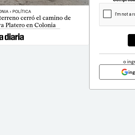
NIA › POLÍTICA
terreno cerró el camino de
ya Platero en Colonia
o ing
in