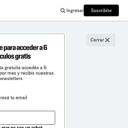
Ingresar
Suscribite
Cerrar
e para acceder a 6
ículos gratis
ta gratuita accedés a 6
 por mes y recibís nuestras
newsletters
gresá tu email
que no sos un robot