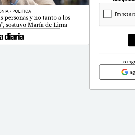
NIA › POLÍTICA
as personas y no tanto a los
s”, sostuvo María de Lima
o ing
in