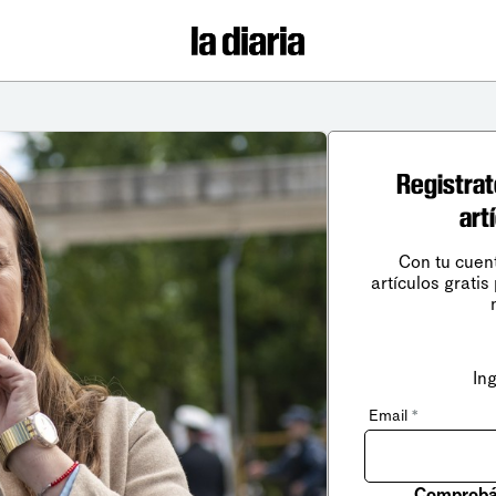
Registrat
art
Con tu cuen
artículos gratis
In
Email
*
Comprobá 