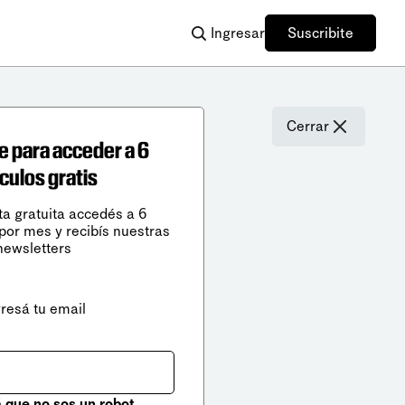
Ingresar
Suscribite
Cerrar
e para acceder a 6
ículos gratis
ta gratuita accedés a 6
 por mes y recibís nuestras
newsletters
gresá tu email
que no sos un robot