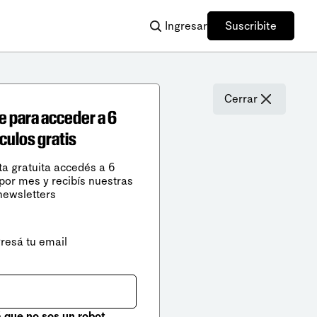
Ingresar
Suscribite
Cerrar
e para acceder a 6
ículos gratis
ta gratuita accedés a 6
 por mes y recibís nuestras
newsletters
gresá tu email
que no sos un robot