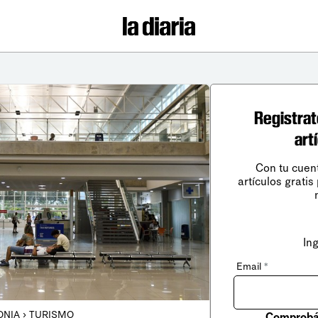
Registrat
art
Con tu cuen
artículos gratis
In
Email
*
NIA › TURISMO
Comprobá 