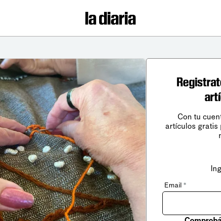
Registrat
art
Con tu cuen
artículos gratis
In
Email
*
Comprobá 