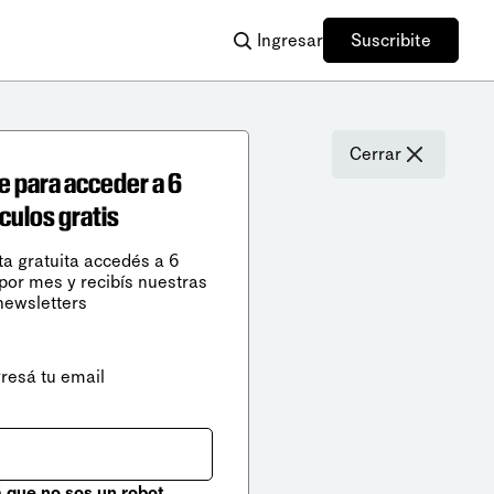
Ingresar
Suscribite
Cerrar
e para acceder a 6
ículos gratis
ta gratuita accedés a 6
 por mes y recibís nuestras
newsletters
gresá tu email
que no sos un robot