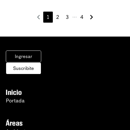
1
2
3
4
⋯
Ingresar
Suscribite
Inicio
Portada
Áreas