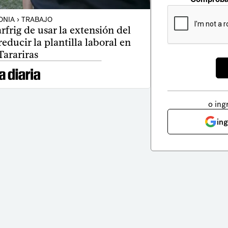
NIA › TRABAJO
frig de usar la extensión del
educir la plantilla laboral en
Tarariras
o ing
in