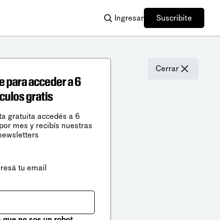
Ingresar
Suscribite
Cerrar
e para acceder a 6
ículos gratis
ta gratuita accedés a 6
 por mes y recibís nuestras
newsletters
gresá tu email
que no sos un robot