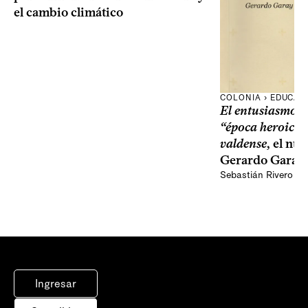
el cambio climático
COLONIA › EDUCAC
El entusiasmo y 
“época heroica”
valdense
, el nu
Gerardo Garay
Sebastián Rivero Sc
Ingresar