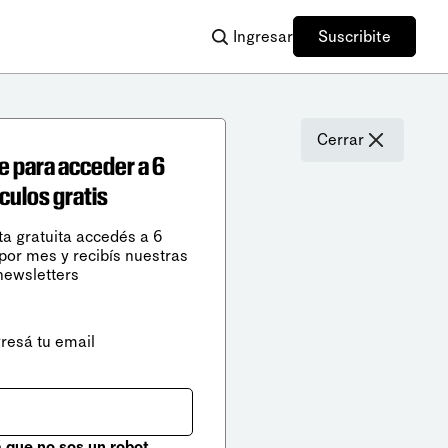
Ingresar
Suscribite
Cerrar
e para acceder a 6
ículos gratis
ta gratuita accedés a 6
 por mes y recibís nuestras
newsletters
gresá tu email
que no sos un robot