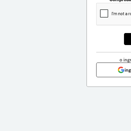
o ing
in