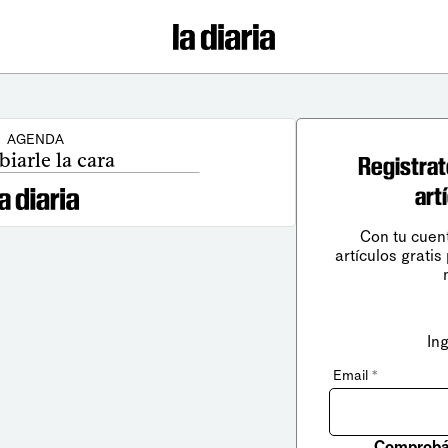
AGENDA
iarle la cara
Registrat
art
Con tu cuen
artículos gratis
In
Email
*
Comprobá 