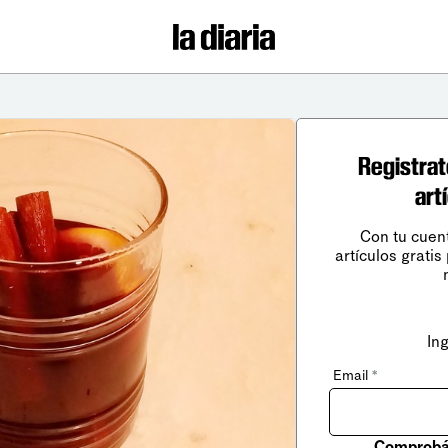
Registrat
art
Con tu cuen
artículos gratis
In
Email
*
Comprobá 