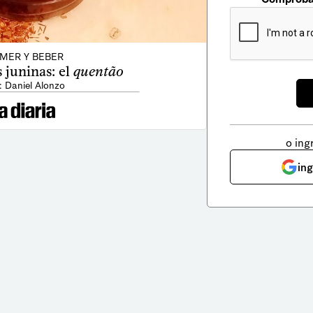
MER Y BEBER
juninas: el
quentão
: Daniel Alonzo
o ing
in