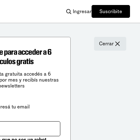
Ingresar
Suscribite
Cerrar
e para acceder a 6
ículos gratis
ta gratuita accedés a 6
 por mes y recibís nuestras
newsletters
gresá tu email
que no sos un robot