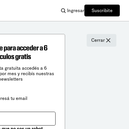
Ingresar
Suscribite
Cerrar
e para acceder a 6
ículos gratis
ta gratuita accedés a 6
 por mes y recibís nuestras
newsletters
gresá tu email
que no sos un robot