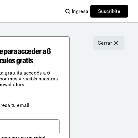
Ingresar
Suscribite
Cerrar
e para acceder a 6
ículos gratis
ta gratuita accedés a 6
 por mes y recibís nuestras
newsletters
gresá tu email
que no sos un robot