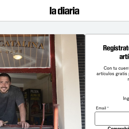
Registrat
art
Con tu cuen
artículos gratis
In
Email
*
Comprobá 