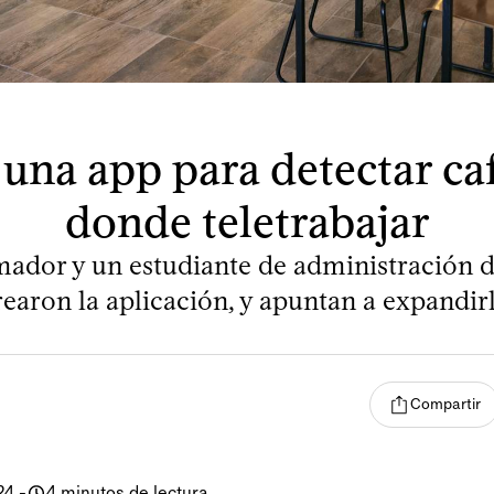
una app para detectar caf
donde teletrabajar
ador y un estudiante de administración 
rearon la aplicación, y apuntan a expandirl
Compartir
24
-
4 minutos de lectura