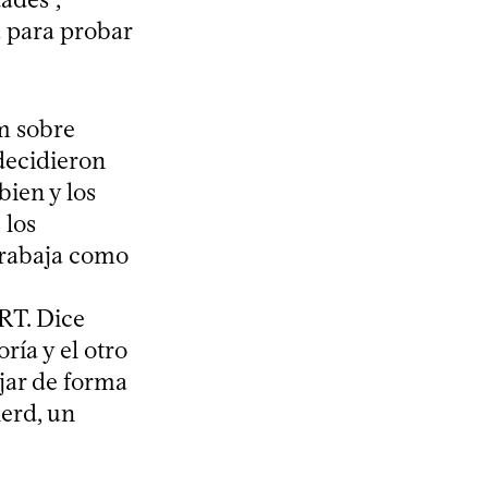
a para probar
m sobre
decidieron
ien y los
 los
trabaja como
RT. Dice
ría y el otro
jar de forma
erd, un