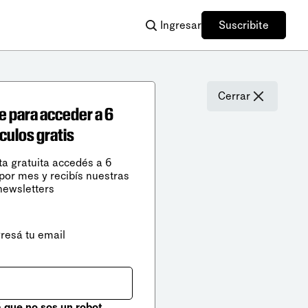
Ingresar
Suscribite
Cerrar
e para acceder a 6
ículos gratis
ta gratuita accedés a 6
 por mes y recibís nuestras
newsletters
gresá tu email
que no sos un robot