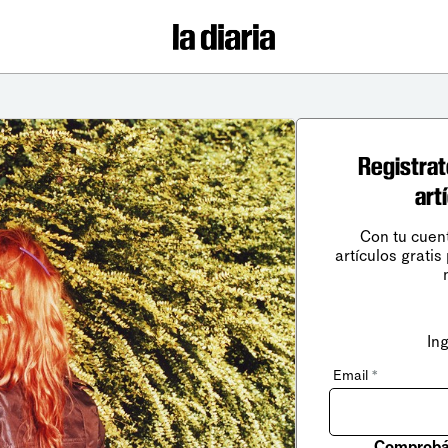
Registrat
art
Con tu cuen
artículos gratis
In
Email
*
Comprobá 