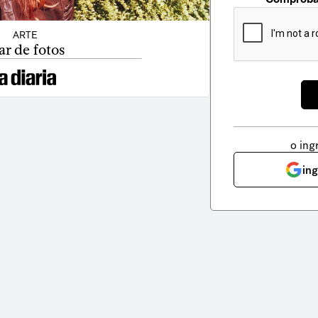
ARTE
r de fotos
o ing
in