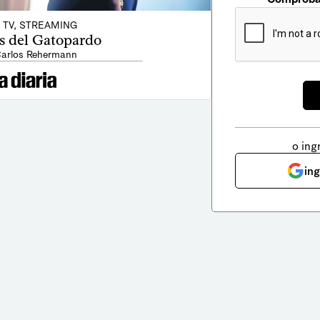
, TV, STREAMING
os del Gatopardo
Carlos Rehermann
o ing
in