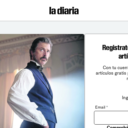
Registrat
art
Con tu cuen
artículos gratis
In
Email
*
Comprobá 