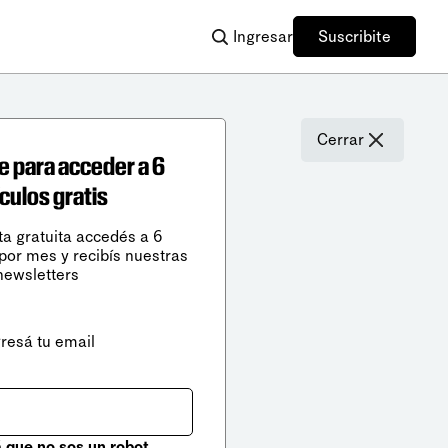
Ingresar
Suscribite
Cerrar
e para acceder a 6
ículos gratis
ta gratuita accedés a 6
 por mes y recibís nuestras
newsletters
gresá tu email
que no sos un robot