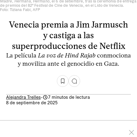
Madre, Hermana, Hermano
, el 6 de setiembre, tras la ceremonia de entrega
de premios del 82º Festival de Cine de Venecia, en el Lido de Venecia.
Foto: Tiziana Fabi, AFP
Venecia premia a Jim Jarmusch
y castiga a las
superproducciones de Netflix
La película
La voz de Hind Rajab
conmociona
y moviliza ante el genocidio en Gaza.
Alejandra Trelles
-
7 minutos de lectura
8 de septiembre de 2025