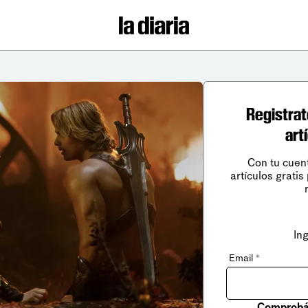
Registrat
art
Con tu cuen
artículos gratis
In
Email
*
Comprobá 