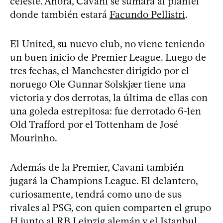
celeste. Ahora, Cavani se sumará al plantel
donde también estará
Facundo Pellistri
.
El United, su nuevo club, no viene teniendo
un buen inicio de Premier League. Luego de
tres fechas, el Manchester dirigido por el
noruego Ole Gunnar Solskjær tiene una
victoria y dos derrotas, la última de ellas con
una goleda estrepitosa: fue derrotado 6-1en
Old Trafford por el Tottenham de José
Mourinho.
Además de la Premier, Cavani también
jugará la Champions League. El delantero,
curiosamente, tendrá como uno de sus
rivales al PSG, con quien comparten el grupo
H junto al RB Leipzig alemán y el Istanbul