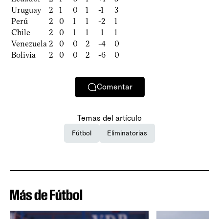
Uruguay
2
1
0
1
-1
3
Perú
2
0
1
1
-2
1
Chile
2
0
1
1
-1
1
Venezuela
2
0
0
2
-4
0
Bolivia
2
0
0
2
-6
0
Comentar
Temas del artículo
Fútbol
Eliminatorias
Más de Fútbol