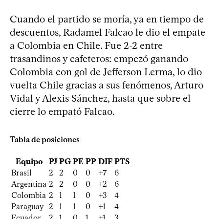
Cuando el partido se moría, ya en tiempo de
descuentos, Radamel Falcao le dio el empate
a Colombia en Chile. Fue 2-2 entre
trasandinos y cafeteros: empezó ganando
Colombia con gol de Jefferson Lerma, lo dio
vuelta Chile gracias a sus fenómenos, Arturo
Vidal y Alexis Sánchez, hasta que sobre el
cierre lo empató Falcao.
Tabla de posiciones
Equipo
PJ
PG
PE
PP
DIF
PTS
Brasil
2
2
0
0
+7
6
Argentina
2
2
0
0
+2
6
Colombia
2
1
1
0
+3
4
Paraguay
2
1
1
0
+1
4
Ecuador
2
1
0
1
+1
3