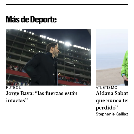
Más de Deporte
FÚTBOL
ATLETISMO
Jorge Bava: “las fuerzas están
Aldana Sabatel:
intactas”
que nunca tend
perdido”
Stephanie Galliazzi